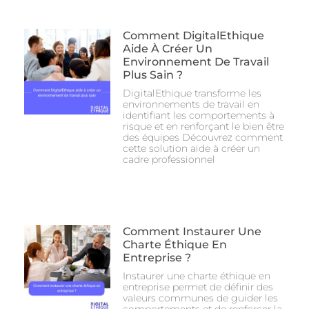
Comment DigitalEthique
Aide À Créer Un
Environnement De Travail
Plus Sain ?
DigitalEthique transforme les
environnements de travail en
identifiant les comportements à
risque et en renforçant le bien être
des équipes Découvrez comment
cette solution aide à créer un
cadre professionnel
Comment Instaurer Une
Charte Éthique En
Entreprise ?
Instaurer une charte éthique en
entreprise permet de définir des
valeurs communes de guider les
comportements et de renforcer la