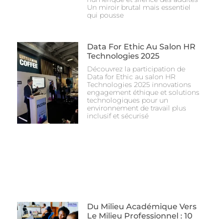
Un miroir brutal mais essentiel
qui pousse
Data For Ethic Au Salon HR
Technologies 2025
Découvrez la participation de
Data for Ethic au salon HR
Technologies 2025 innovations
engagement éthique et solutions
technologiques pour un
environnement de travail plus
inclusif et sécurisé
Du Milieu Académique Vers
Le Milieu Professionnel : 10