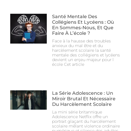
Santé Mentale Des
Collégiens Et Lycéens : Où
En Sommes-Nous, Et Que
Faire À L’école ?
Face à la hausse des troubles
anxieux du mal être et du
harcèlement scolaire la santé
mentale des collégiens et lycéens
devient un enjeu majeur pour l
école Cet article
La Série Adolescence : Un
Miroir Brutal Et Nécessaire
Du Harcèlement Scolaire
La mini série britannique
Adolescence Netflix offre un
portrait glaçant du harcèlement
scolaire mêlant violence ordinaire
numérique et silence des adultes