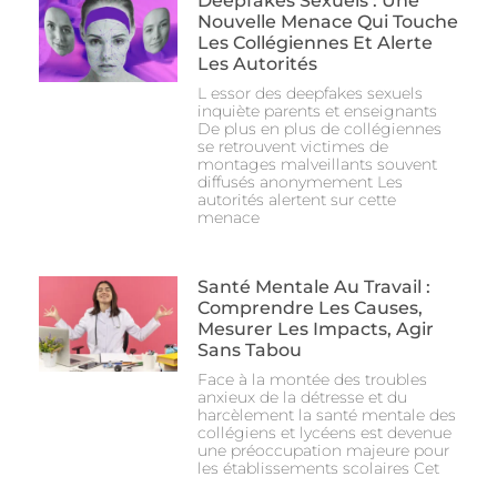
Deepfakes Sexuels : Une
Nouvelle Menace Qui Touche
Les Collégiennes Et Alerte
Les Autorités
L essor des deepfakes sexuels
inquiète parents et enseignants
De plus en plus de collégiennes
se retrouvent victimes de
montages malveillants souvent
diffusés anonymement Les
autorités alertent sur cette
menace
Santé Mentale Au Travail :
Comprendre Les Causes,
Mesurer Les Impacts, Agir
Sans Tabou
Face à la montée des troubles
anxieux de la détresse et du
harcèlement la santé mentale des
collégiens et lycéens est devenue
une préoccupation majeure pour
les établissements scolaires Cet