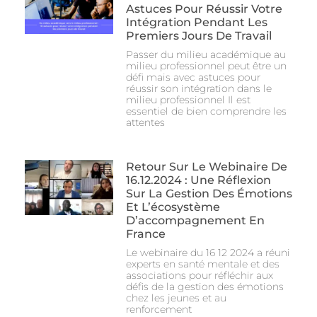
Astuces Pour Réussir Votre
Intégration Pendant Les
Premiers Jours De Travail
Passer du milieu académique au
milieu professionnel peut être un
défi mais avec astuces pour
réussir son intégration dans le
milieu professionnel Il est
essentiel de bien comprendre les
attentes
Retour Sur Le Webinaire De
16.12.2024 : Une Réflexion
Sur La Gestion Des Émotions
Et L’écosystème
D’accompagnement En
France
Le webinaire du 16 12 2024 a réuni
experts en santé mentale et des
associations pour réfléchir aux
défis de la gestion des émotions
chez les jeunes et au
renforcement