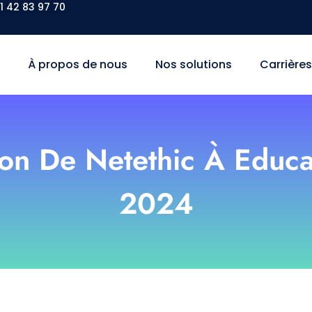
1 42 83 97 70
l
À propos de nous
Nos solutions
Carrière
tion De Netethic À Educ
2024