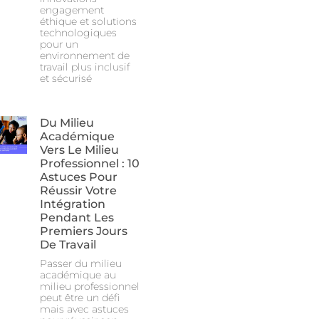
engagement
éthique et solutions
technologiques
pour un
environnement de
travail plus inclusif
et sécurisé
Du Milieu
Académique
Vers Le Milieu
Professionnel : 10
Astuces Pour
Réussir Votre
Intégration
Pendant Les
Premiers Jours
De Travail
Passer du milieu
académique au
milieu professionnel
peut être un défi
mais avec astuces