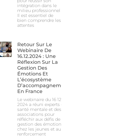
pour réussir son
intégration dans le
milieu professionnel
Il est essentiel de
bien comprendre les
attentes
Retour Sur Le
Webinaire De
16.12.2024 : Une
Réflexion Sur La
Gestion Des
Émotions Et
L’écosystème
D’accompagnement
En France
Le webinaire du 16 12
2024 a réuni experts en
santé mentale et des
associations pour
réfléchir aux défis de la
gestion des émotions
chez les jeunes et au
renforcement