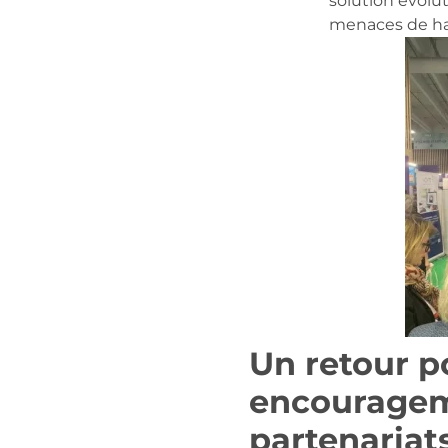
solution évolu
menaces de har
Un retour po
encouragem
partenariats