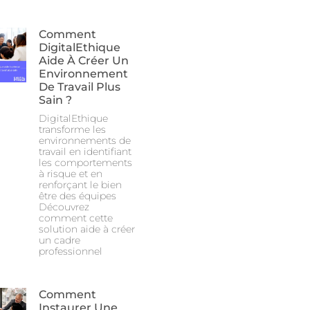
Comment
DigitalEthique
Aide À Créer Un
Environnement
De Travail Plus
Sain ?
DigitalEthique
transforme les
environnements de
travail en identifiant
les comportements
à risque et en
renforçant le bien
être des équipes
Découvrez
comment cette
solution aide à créer
un cadre
professionnel
Comment
Instaurer Une