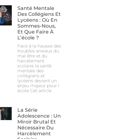
Santé Mentale
Des Collégiens Et
Lycéens : Où En
Sommes-Nous,
Et Que Faire À
L’école ?
Face à la hausse des
troubles anxieux du
mal être et du
harcèlement
scolaire la santé
mentale des
collégiens et
lycéens devient un
enjeu majeur pour l
école Cet article
La Série
Adolescence : Un
Miroir Brutal Et
Nécessaire Du
Harcèlement