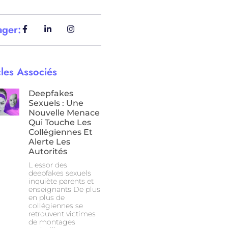
ager:
cles Associés
Deepfakes
Sexuels : Une
Nouvelle Menace
Qui Touche Les
Collégiennes Et
Alerte Les
Autorités
L essor des
deepfakes sexuels
inquiète parents et
enseignants De plus
en plus de
collégiennes se
retrouvent victimes
de montages