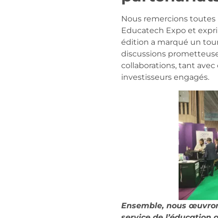
Nous remercions toutes l
Educatech Expo et exprim
édition a marqué un tou
discussions prometteuses
collaborations, tant ave
investisseurs engagés.
Ensemble, nous œuvrons
service de l’éducation 