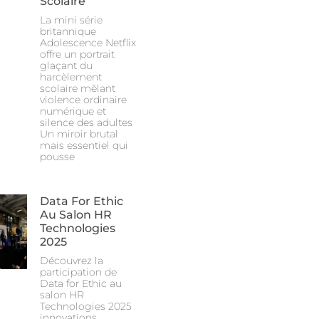
Scolaire
La mini série
britannique
Adolescence Netflix
offre un portrait
glaçant du
harcèlement
scolaire mêlant
violence ordinaire
numérique et
silence des adultes
Un miroir brutal
mais essentiel qui
pousse
Data For Ethic
Au Salon HR
Technologies
2025
Découvrez la
participation de
Data for Ethic au
salon HR
Technologies 2025
innovations