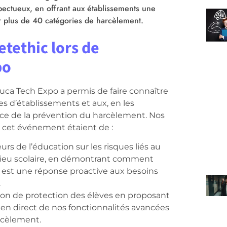
ectueux, en offrant aux établissements une
r plus de 40 catégories de harcèlement.
etethic lors de
po
duca
Tech Expo a
permis
de faire
connaître
es
d’établissements
et aux,
en
les
nce
de la
prévention
du
harcèlement
. Nos
r
cet
événement
étaient
de :
urs de l’éducation sur les risques liés au
ieu scolaire, en démontrant comment
 est une réponse proactive aux besoins
.
on de protection des élèves en proposant
n direct de nos fonctionnalités avancées
rcèlement.