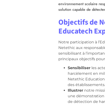
environnement scolaire resp
solution capable de détecte
Objectifs de N
Educatech Ex
Notre participation à
l’E
Netethic
aux
responsabl
sensibilisant
à
l’importa
principaux
objectifs
pou
Sensibiliser
les acte
harcèlement en mil
Netethic Education
des établissements
Illustrer
notre missi
une démonstration e
de détection de ha